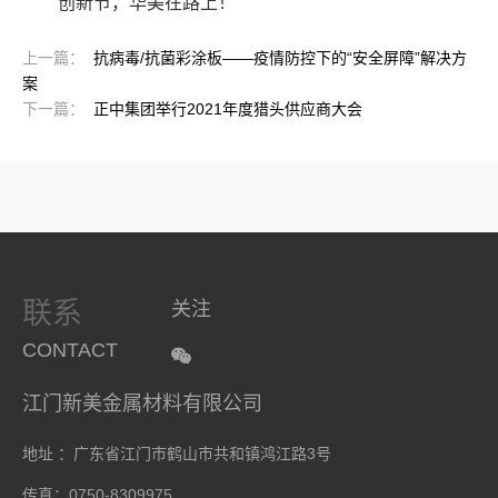
创新节，华美在路上！
上一篇：
抗病毒/抗菌彩涂板——疫情防控下的“安全屏障”解决方
案
下一篇：
正中集团举行2021年度猎头供应商大会
联系
关注
CONTACT
江门新美金属材料有限公司
地址 ：广东省江门市鹤山市共和镇鸿江路3号
传真：0750-8309975