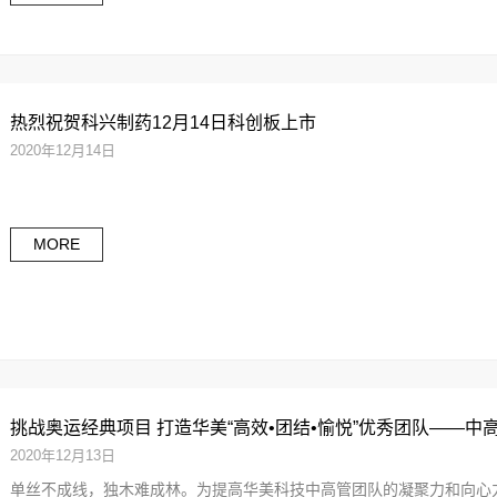
热烈祝贺科兴制药12月14日科创板上市
2020年12月14日
MORE
挑战奥运经典项目 打造华美“高效•团结•愉悦”优秀团队——
2020年12月13日
单丝不成线，独木难成林。为提高华美科技中高管团队的凝聚力和向心力